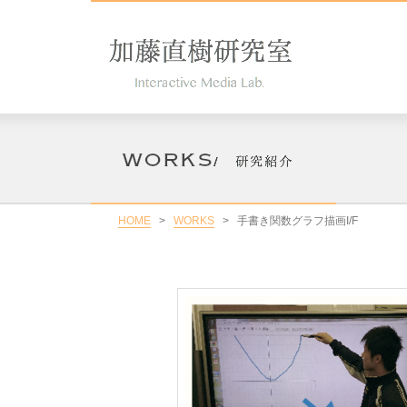
HOME
>
WORKS
>
手書き関数グラフ描画I/F