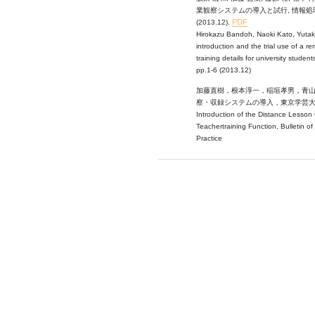
業観察システムの導入と試行, 情報処理学会研究報
PDF
(2013.12).
Hirokazu Bandoh, Naoki Kato, Yutaka
introduction and the trial use of a 
training details for university student
pp.1-6 (2013.12)
加藤直樹，根本淳一，稲垣孝男，青
察・収録システムの導入，東京学芸大学教
Introduction of the Distance Lesso
Teachertraining Function, Bulletin o
Practice